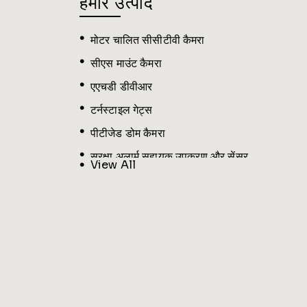
हमारे उत्पाद
मोटर चालित सीसीटीवी कैमरा
सीएस माउंट कैमरा
एएचडी डीवीआर
टर्नस्टाइल गेट्स
पीटीजेड डोम कैमरा
सुरक्षा अलार्म सहायक उपकरण और सेंसर
View All
बायोमेट्रिक मशीन
आईपी ​​वैरिफोकल कैमरा
ऐरे आईआर फुल एचडी वैरिफोकल कैमरा
इलेक्ट्रॉनिक बूम बाधाएँ
स्विंग गेट बाधाएँ
वीडियो डोर फ़ोन