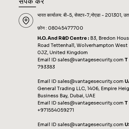
संपर्क करें
भारत कार्यालय: बी-5, सेक्टर-7,नोएडा -
201301
, उत
फ़ोन :
08045477700
H.O. And R&D Centre :
B3, Bredon House
Road Tettenhall, Wolverhampton West
0JZ, United Kingdom
Email ID sales@vantagesecurity.com
T 
793383
Email ID sales@vantagesecurity.com
U
General Trading LLC, 1406, Empire Heig
Business Bay, Dubai, UAE
Email ID sales@vantagesecurity.com
T 
+971554059271
Email ID sales@vantagesecurity.com
U